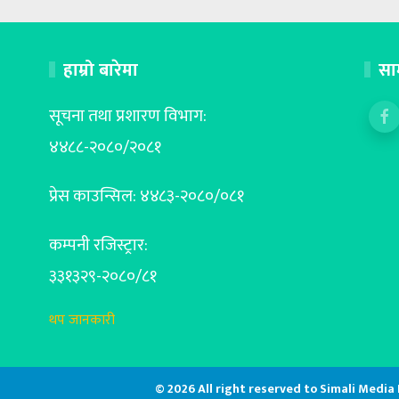
हाम्रो बारेमा
सा
सूचना तथा प्रशारण विभाग:
४४८८-२०८०/२०८१
प्रेस काउन्सिल: ४४८३-२०८०/०८१
कम्पनी रजिस्ट्रार:
३३१३२९-२०८०/८१
थप जानकारी
© 2026 All right reserved to Simali Media Pvt