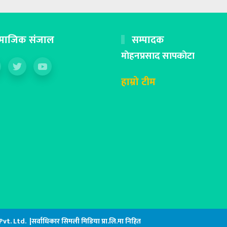
माजिक संजाल
सम्पादक
माेहनप्रसाद सापकाेटा
हाम्रो टीम
. Ltd. |सर्वाधिकार सिमली मिडिया प्रा.लि.मा निहित