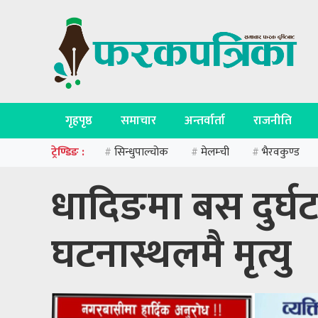
गृहपृष्ठ
समाचार
अन्तर्वार्ता
राजनीति
ट्रेण्डिङ :
सिन्धुपाल्चोक
मेलम्ची
भैरवकुण्ड
#
#
#
धादिङमा बस दुर्घ
घटनास्थलमै मृत्यु