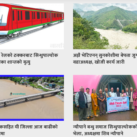
 रेलको ठक्करबाट सिन्धुपाल्चोक
अझै भेटिएनन् सुनकोशीमा बेपत्ता जु
रीका शान्तको मृत्यु
वडाअध्यक्ष, खोजी कार्य जारी
्चोकसहित यी जिल्ला आज बाढीको
न्यौपाने बन्धु समाज सिन्धुपाल्चोक
ममा
भेला, अध्यक्षमा शिव न्यौपाने