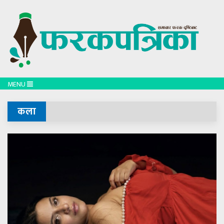
MENU
कला