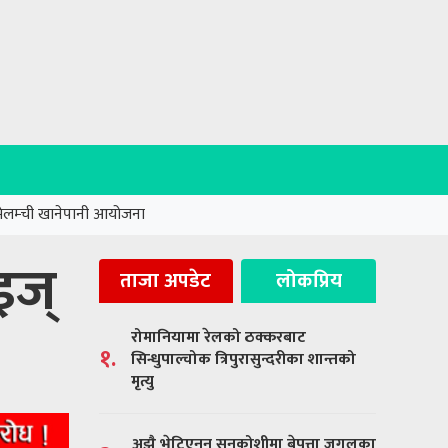
मेलम्ची खानेपानी आयोजना
इज्
ताजा अपडेट
लोकप्रिय
रोमानियामा रेलको ठक्करबाट
१.
सिन्धुपाल्चोक त्रिपुरासुन्दरीका शान्तको
मृत्यु
अझै भेटिएनन् सुनकोशीमा बेपत्ता जुगलका