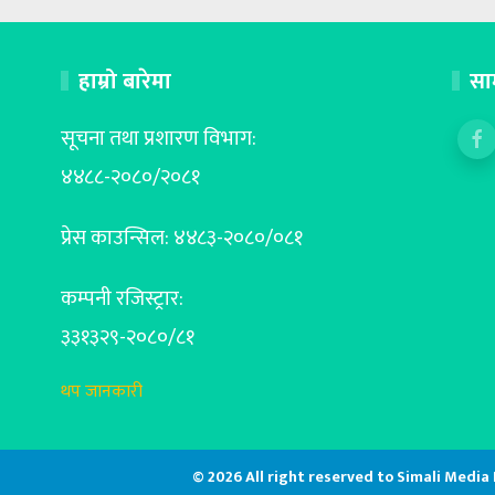
हाम्रो बारेमा
सा
सूचना तथा प्रशारण विभाग:
४४८८-२०८०/२०८१
प्रेस काउन्सिल: ४४८३-२०८०/०८१
कम्पनी रजिस्ट्रार:
३३१३२९-२०८०/८१
थप जानकारी
© 2026 All right reserved to Simali Media Pvt