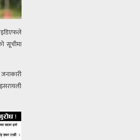
 आइडिएफले
को सूचीमा
ो जनाकारी
 इसरायली