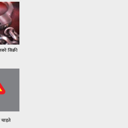
नको सिक्री
न घाइते