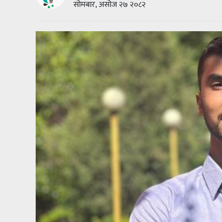
सोमबार, असोज २७ २०८२