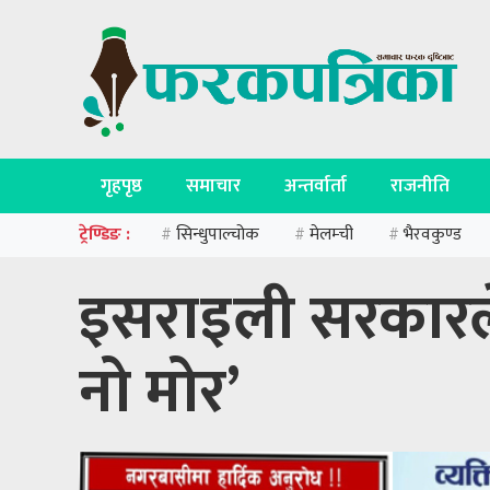
गृहपृष्ठ
समाचार
अन्तर्वार्ता
राजनीति
ट्रेण्डिङ :
सिन्धुपाल्चोक
मेलम्ची
भैरवकुण्ड
#
#
#
इसराइली सरकारले 
नो मोर’