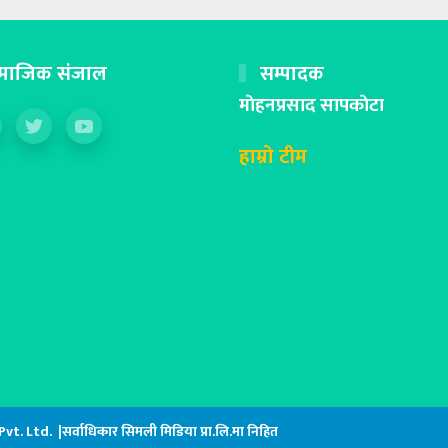
माजिक संजाल
सम्पादक
माेहनप्रसाद सापकाेटा
हाम्रो टीम
. Ltd. |सर्वाधिकार सिमली मिडिया प्रा.लि.मा निहित