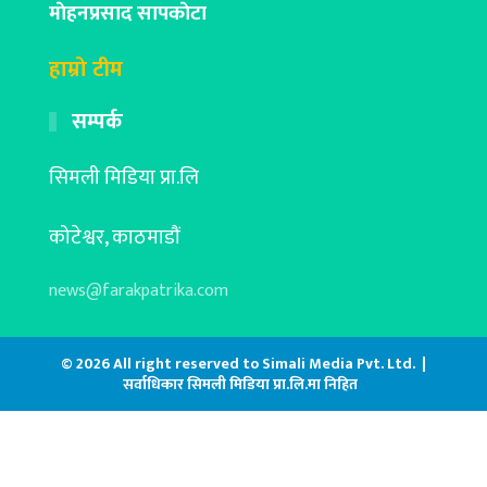
माेहनप्रसाद सापकाेटा
हाम्रो टीम
सम्पर्क
सिमली मिडिया प्रा.लि
कोटेश्वर, काठमाडौं
news@farakpatrika.com
© 2026 All right reserved to Simali Media Pvt. Ltd. |
सर्वाधिकार सिमली मिडिया प्रा.लि.मा निहित